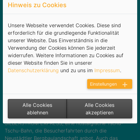
machten den Tag zu einem Höhepunkt der diesjährigen
Hinweis zu Cookies
SILBERSTROM-Eventreihe.
Gestartet wurde in den Rennklassen Mixed und Open.
Unsere Webseite verwendet Cookies. Diese sind
Hier zeigten die Teams eindrucksvoll, dass neben Kraft
erforderlich für die grundlegende Funktionalität
und Ausdauer vor allem Koordination und Teamgeist
unserer Website. Das Einverständnis in die
über den Sieg entscheiden.
Verwendung der Cookies können Sie jederzeit
In der Mixed-Klasse paddelte sich das Drachennest
widerrufen. Weitere Informationen zu Cookies auf
Stangengrün auf Platz eins, gefolgt vom Kaperclub
dieser Website finden Sie in unserer
Grünlichtenberg. Die Zwickinger aus Zwickau,
Datenschutzerklärung
und zu uns im
Impressum
.
Titelverteidiger von 2023, erreichten Rang drei. In der
Open-Klasse feierten die Herder Matrosen den Sieg,
Einstellungen
dicht gefolgt von dem Stadtwerke-Team Ylvi und die
Silberstromer. Den dritten Platz belegten die Blue
Ironers.
Alle Cookies
Alle Cookies
ablehnen
akzeptieren
Abseits des Wassers begeisterte der neue
SILBERSTROM EXPRESS, eine nostalgische Tschu-
Tschu-Bahn, die Besucherfahrten durch die
Neustädtler Bergbaulandschaft anbot. Auch das