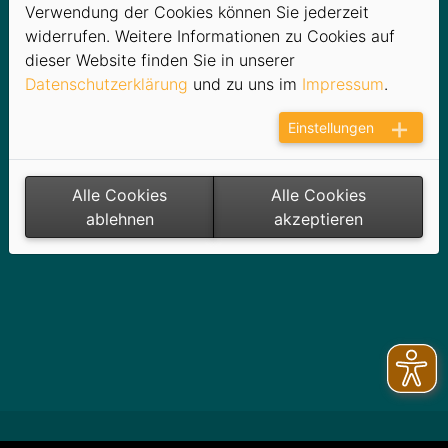
24 h Lieferantenwechsel gem. §20a
Verwendung der Cookies können Sie jederzeit
Energiewirtschaftsgesetz (EnWG).
widerrufen. Weitere Informationen zu Cookies auf
Es sind dann keine rückwirkenden Ein- und Auszüge
dieser Website finden Sie in unserer
mehr möglich. Die An- und Abmeldungen sind 7 bis 10
Datenschutzerklärung
und zu uns im
Impressum
.
Tage vor dem tatsächlichen Lieferbeginn einzureichen.
Einstellungen
Wir beraten Sie gern!
Alle Cookies
Alle Cookies
ablehnen
akzeptieren