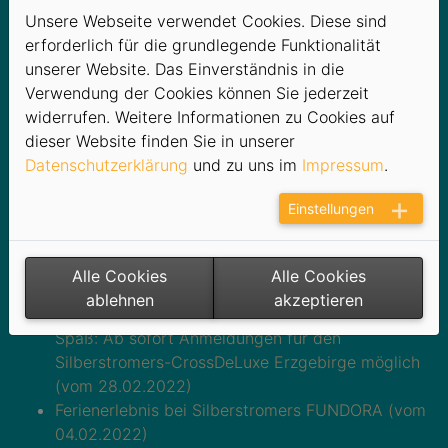
Erfolgreich in die Bade- und Eventsaison am
Unsere Webseite verwendet Cookies. Diese sind
Filzteich! (vom 09.05.2022)
erforderlich für die grundlegende Funktionalität
Mit Energie zum „Gipfelstürmer“! (vom
unserer Website. Das Einverständnis in die
25.04.2022)
Verwendung der Cookies können Sie jederzeit
Wasserratten und Sonnenanbeter aufgepasst: Das
widerrufen. Weitere Informationen zu Cookies auf
Strandbad Filzteich öffnet seine Tore! (vom
dieser Website finden Sie in unserer
05.04.2022)
Datenschutzerklärung
und zu uns im
Impressum
.
Ein Tag für die ganze Familie: Schneeberg macht
mobil – Gewerbe, Sport und Spiel (vom
Einstellungen
28.03.2022)
Ab Freitag gilt die 3G-Regel in Silberstromers
FUNDORA sowie Dr. Curt-Geitner-Bad (vom
Alle Cookies
Alle Cookies
03.03.2022)
ablehnen
akzeptieren
Hindernisse, Schlammgruben und jede Menge
Spaß: Ab sofort Anmeldungen für den
Silberstromers-CrossDeLuxe Erzgebirge möglich
(vom 28.02.2022)
Ferienerlebnis bei Silberstromers FUNDORA (vom
04.02.2022)