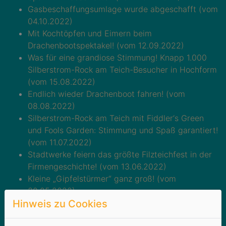
Gasbeschaffungsumlage wurde abgeschafft (vom
04.10.2022)
Mit Kochtöpfen und Eimern beim
Drachenbootspektakel! (vom 12.09.2022)
Was für eine grandiose Stimmung! Knapp 1.000
Silberstrom-Rock am Teich-Besucher in Hochform
(vom 15.08.2022)
Endlich wieder Drachenboot fahren! (vom
08.08.2022)
Silberstrom-Rock am Teich mit Fiddler‘s Green
und Fools Garden: Stimmung und Spaß garantiert!
(vom 11.07.2022)
Stadtwerke feiern das größte Filzteichfest in der
Firmengeschichte! (vom 13.06.2022)
Kleine „Gipfelstürmer“ ganz groß! (vom
30.05.2022)
Hinweis zu Cookies
Endlich wieder gemeinsam feiern – zur Großen
Silberstrom-Party Filzteichfest! (vom 11.05.2022)