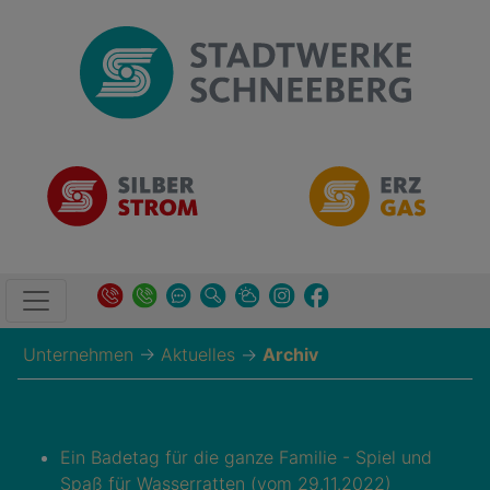
Unternehmen
→
Aktuelles
→
Archiv
Ein Badetag für die ganze Familie - Spiel und
Spaß für Wasserratten (vom 29.11.2022)