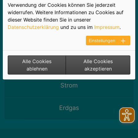
Verwendung der Cookies können Sie jederzeit
ERZGAS
widerrufen. Weitere Informationen zu Cookies auf
dieser Website finden Sie in unserer
Datenschutzerklärung
und zu uns im
Impressum
.
Vielen Dank für Ihr Interesse an unseren
SILBERSTROM- und ERZGAS-Produkten. Gern
Einstellungen
sind wir Ihnen bei der Auswahl des für Sie
günstigsten Tarifes behilflich und ermitteln Ihre
Alle Cookies
Alle Cookies
Kosten. Dazu benötigen wir einige Informationen.
ablehnen
akzeptieren
Strom
Erdgas