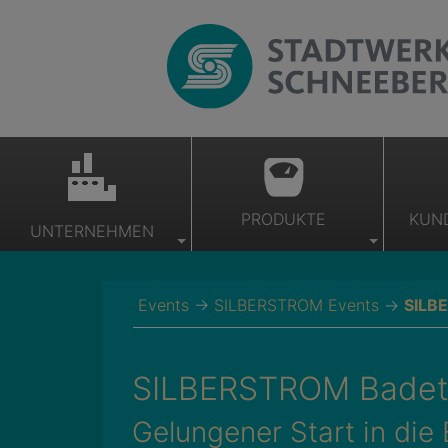
PRODUKTE
KUN
UNTERNEHMEN
Events
→
SILBERSTROM Events
→
SILB
SILBERSTROM Badet
Gelungener Start in di