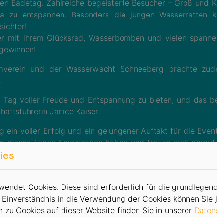
den Badetag. Zahlreiche begeisterte Besucher – Groß und Kl
a zu entspannen. Besonders die jungen Wasserratten k
sichter!
der mit ihrem Glücksrad, Wasserbomben und vielen spanne
 gewinnen!
erein und der Wasserwacht Schneeberg brachte zudem
n.
 Tag voller Freude und Entspannung zu bieten, und das bei
äftsführerin Janice Kaiser.
in voller Erfolg und ein gelungener Auftakt für die Eve
en dieses Tages beigetragen haben und freuen sich darauf
ies
STROM Eisarena weiter, die am kommenden Sonntag, den 
endet Cookies. Diese sind erforderlich für die grundlegend
 Einverständnis in die Verwendung der Cookies können Sie j
n zu Cookies auf dieser Website finden Sie in unserer
Daten