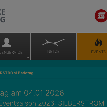
NETZE
EVENTS
DENSERVICE
ERSTROM Badetag
ag am 04.01.2026
e Eventsaison 2026: SILBERSTROM 