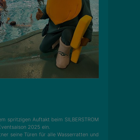
nem spritzigen Auftakt beim SILBERSTROM
ventsaison 2025 ein.
tner seine Türen für alle Wasserratten und