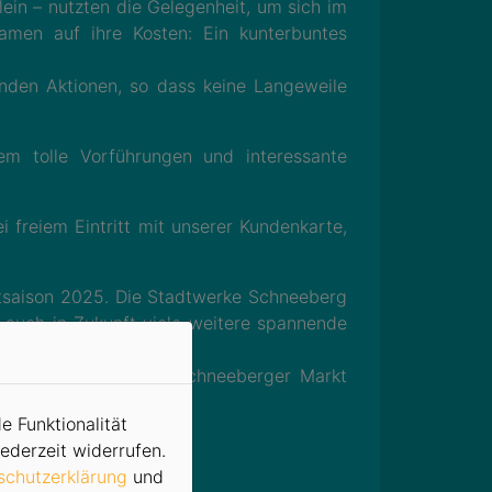
ein – nutzten die Gelegenheit, um sich im
amen auf ihre Kosten: Ein kunterbuntes
nden Aktionen, so dass keine Langeweile
 tolle Vorführungen und interessante
 freiem Eintritt mit unserer Kundenkarte,
ntsaison 2025. Die Stadtwerke Schneeberg
, auch in Zukunft viele weitere spannende
12. Januar auf dem Schneeberger Markt
e Funktionalität
ederzeit widerrufen.
schutzerklärung
und