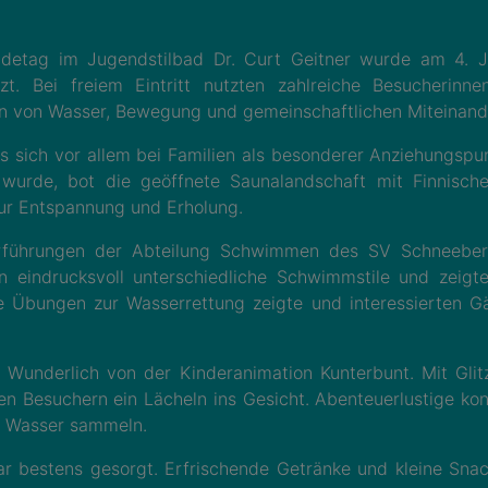
etag im Jugendstilbad Dr. Curt Geitner wurde am 4. Ja
. Bei freiem Eintritt nutzten zahlreiche Besucherinne
 von Wasser, Bewegung und gemeinschaftlichen Miteinande
es sich vor allem bei Familien als besonderer Anziehungsp
 wurde, bot die geöffnete Saunalandschaft mit Finnisc
zur Entspannung und Erholung.
Vorführungen der Abteilung Schwimmen des SV Schneebe
en eindrucksvoll unterschiedliche Schwimmstile und zeigt
 Übungen zur Wasserrettung zeigte und interessierten Gäs
 Wunderlich von der Kinderanimation Kunterbunt. Mit Glit
sten Besuchern ein Lächeln ins Gesicht. Abenteuerlustige 
r Wasser sammeln.
ar bestens gesorgt. Erfrischende Getränke und kleine Sn