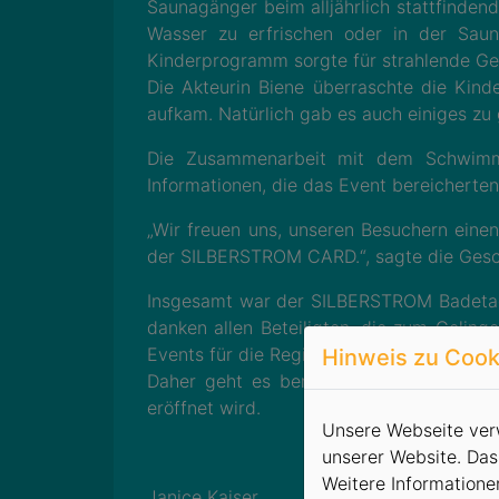
Saunagänger beim alljährlich stattfinden
Wasser zu erfrischen oder in der Saun
Kinderprogramm sorgte für strahlende Ge
Die Akteurin Biene überraschte die Kin
aufkam. Natürlich gab es auch einiges zu
Die Zusammenarbeit mit dem Schwimmv
Informationen, die das Event bereicherte
„Wir freuen uns, unseren Besuchern einen
der SILBERSTROM CARD.“, sagte die Gesch
Insgesamt war der SILBERSTROM Badetag e
danken allen Beteiligten, die zum Geling
Events für die Region zu gestalten.
Hinweis zu Cook
Daher geht es bereits mit der SILBER
eröffnet wird.
Unsere Webseite verw
unserer Website. Das
Weitere Informatione
Janice Kaiser