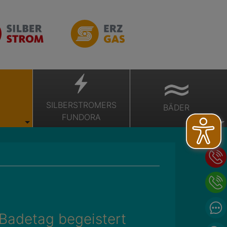
SILBERSTROMERS
BÄDER
FUNDORA
Badetag begeistert