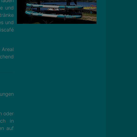
 laden
te und
tränke
es und
iscafé
 Areal
ichend
tungen
n oder
ch in
en auf