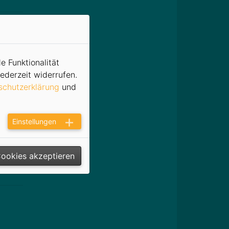
pringt
nliche
e Funktionalität
zteich
ederzeit widerrufen.
schutzerklärung
und
nd auf
Einstellungen
mmen.
Medien
Cookies akzeptieren