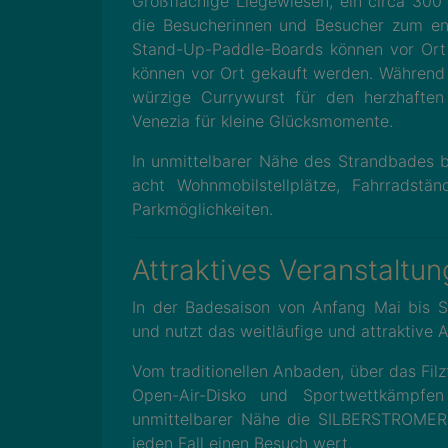
Großflächige Liegewiesen, ein circa 300
die Besucherinnen und Besucher zum ent
Stand-Up-Paddle-Boards können vor Ort
können vor Ort gekauft werden. Währen
würzige Currywurst für den herzhaften
Venezia für kleine Glücksmomente.
In unmittelbarer Nähe des Strandbades be
acht Wohnmobilstellplätze, Fahrradstä
Parkmöglichkeiten.
Attraktives Veranstaltun
In der Badesaison von Anfang Mai bis 
und nutzt das weitläufige und attraktive 
Vom traditionellen Anbaden, über das Fil
Open-Air-Disko und Sportwettkämpfe
unmittelbarer Nähe die SILBERSTROMERS
jeden Fall einen Besuch wert.