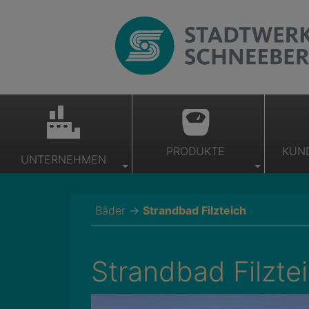
PRODUKTE
KUN
UNTERNEHMEN
Bäder
→
Strandbad Filzteich
Strandbad Filzte