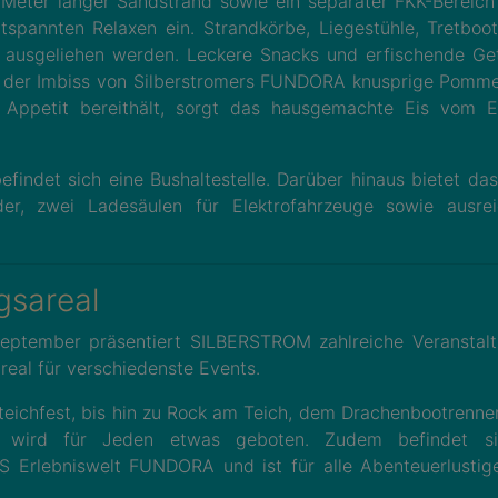
 Meter langer Sandstrand sowie ein separater FKK-Bereich
spannten Relaxen ein. Strandkörbe, Liegestühle, Tretboo
 ausgeliehen werden. Leckere Snacks und erfischende Ge
d der Imbiss von Silberstromers FUNDORA knusprige Pomm
 Appetit bereithält, sorgt das hausgemachte Eis vom E
findet sich eine Bushaltestelle. Darüber hinaus bietet das
nder, zwei Ladesäulen für Elektrofahrzeuge sowie ausre
gsareal
September präsentiert SILBERSTROM zahlreiche Veranstal
Areal für verschiedenste Events.
zteichfest, bis hin zu Rock am Teich, dem Drachenbootrenne
n wird für Jeden etwas geboten. Zudem befindet si
 Erlebniswelt FUNDORA und ist für alle Abenteuerlustig