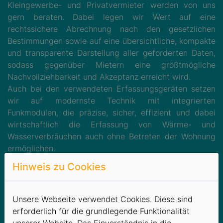
Kleingewerbe- und Privatvermieter werden von uns
gern beraten. Dabei legen wir Wert auf eine
rechtssichere Abrechnung nach den gesetzlichen
Bestimmungen sowie auf eine übersichtliche, kompakte
und transparente Darstellung aller geforderten Daten,
sodass gegenüber Mietern eine größtmögliche
Nachvollziehbarkeit und Akzeptanz erreicht wird.
Auch bei den verwendeten Erfassungsgeräten setzen
wir auf modernste Technik mit integrierten
Funkmodulen, die präzise, sicher, effizient und dabei
wirtschaftlich die Erfassung von Wärme- und
Wasserverbräuchen auch ohne Betreten der Wohnung
ermöglichen.
In diesem Zusammenhang ist es unser Anspruch,
Hinweis zu Cookies
passgenaue und kundenorientierte Lösungen zu
entwickeln, die zu Ihnen und Ihren Objekten passen.
Unsere Webseite verwendet Cookies. Diese sind
Wir beraten Sie als:
erforderlich für die grundlegende Funktionalität
unserer Website. Das Einverständnis in die