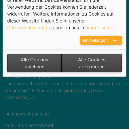
Hausverwaltung
Verwendung der Cookies können Sie jederzeit
Privatvermieter
widerrufen. Weitere Informationen zu Cookies auf
Neben der Energieberatung möchten wir Ihnen auch
dieser Website finden Sie in unserer
nützliche Tipps und Tricks zum allgemeinen Energie
Datenschutzerklärung
und zu uns im
Impressum
.
sparen anbieten. Bspw. das Senken der Heizkosten in
der aktuellen Lage schont die Umwelt und erfreut Ihren
Einstellungen
Geldbeutel:
Energiespartipps
Alle Cookies
Alle Cookies
ablehnen
akzeptieren
Wollen Sie mehr zum Thema Energieeinsparung und
Energieberatung wissen?
Dann kontaktieren Sie uns per Telefon oder schreiben
Sie uns eine E-Mail an:
energieberatung@stw-
schneeberg.de
Ihr Ansprechpartner:
Herr Jan Blechschmidt