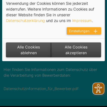
Verwendung der Cookies können Sie jederzeit
Unsere Ausbildungsmöglichkeiten
widerrufen. Weitere Informationen zu Cookies auf
finden Sie im Flyer:
dieser Website finden Sie in unserer
Datenschutzerklärung
und zu uns im
Impressum
.
Flyer_Ausbildung.pdf
Einstellungen
Ausbildung Fachangestellte für
Bäderbetriebe (m/w/d) | Beginn August
Alle Cookies
Alle Cookies
2027
ablehnen
akzeptieren
Hier finden Sie Informationen zum Datenschutz über
die Verarbeitung von Bewerberdaten:
Datenschutzinformation_für_Bewerber.pdf