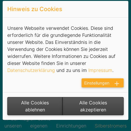
Mit der Marke
SILBERSTROM
ist die Stadtwerke
Hinweis zu Cookies
Schneeberg GmbH seit 2000 am Markt und beliefert
mittlerweile ca. 20.500 Stromkunden.
Unsere Webseite verwendet Cookies. Diese sind
­Für unsere Kunden
erforderlich für die grundlegende Funktionalität
bieten wir als
unserer Website. Das Einverständnis in die
besonderes Bonbon
Verwendung der Cookies können Sie jederzeit
unsere kostenlose
widerrufen. Weitere Informationen zu Cookies auf
Kundenkarte - die
dieser Website finden Sie in unserer
SILBERSTROM CARD
Datenschutzerklärung
und zu uns im
Impressum
.
mit einer Vielzahl
Einstellungen
von
Sparmöglichkeiten -
z. B. Rabatte bei ca.
Alle Cookies
Alle Cookies
100
ablehnen
akzeptieren
Partnerunternehmen
in der Region sowie
unseren eigenen Einrichtungen
Silberstromers