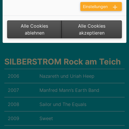
Touch, Anstandslos & Durchgeknallt |
Einstellungen
Achim Petry mit Band
Alle Cookies
Alle Cookies
2025
Rockpirat, Fux & Hase | 80s express,
ablehnen
akzeptieren
Disco Boys | Mazze Wiesner
SILBERSTROM Rock am Teich
2006
Nazareth und Uriah Heep
2007
Manfred Mann’s Earth Band
2008
Sailor und The Equals
2009
Sweet