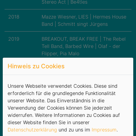
Stereo Act | Be4tles
2018
Mazze Wiesner, LIES | Hermes House
Band | Schmitt singt Jürgens
2019
BREAKOUT, BREAK FREE | The Rebel
Tell Band, Barbed Wire | Olaf - der
Flipper, Pia Malo
Hinweis zu Cookies
2020+2021
Ausfall aufgrund Corona-Krise
2022
Remode, KISS Forever Band | The
Unsere Webseite verwendet Cookies. Diese sind
Rebel Tell Band, Rockpirat | Linda
erforderlich für die grundlegende Funktionalität
Hesse
unserer Website. Das Einverständnis in die
Verwendung der Cookies können Sie jederzeit
2023
Right now | MerQury, Disco Dice |
widerrufen. Weitere Informationen zu Cookies auf
Anthony Weihs
dieser Website finden Sie in unserer
Datenschutzerklärung
und zu uns im
Impressum
.
2024
Rockpirat, Disco Dice | Invisible