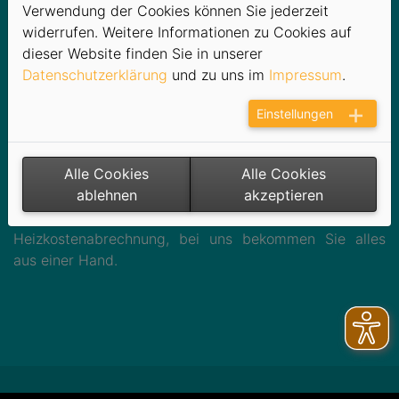
Kurze Wege und Vertrauen sind für unsere
Verwendung der Cookies können Sie jederzeit
Hausverwalter und Großvermieter wichtige Bausteine
widerrufen. Weitere Informationen zu Cookies auf
in der Zusammenarbeit; Optimierung und
dieser Website finden Sie in unserer
Vereinfachungen von Prozessen bringen Sie aber noch
Datenschutzerklärung
und zu uns im
Impressum
.
ein gutes Stück weiter und sparen Kosten und
Einstellungen
Ressourcen.
Die Stadtwerke Schneeberg GmbH bietet verschiedene
Alle Cookies
Alle Cookies
Rahmenvereinbarungen an – auch langfristige 1:1
ablehnen
akzeptieren
Eindeckungen sind selbstverständlich möglich. Egal ob
Strom, Erdgas, Energieausweise oder
Heizkostenabrechnung, bei uns bekommen Sie alles
aus einer Hand.