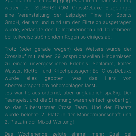
Sportlich und matschig ging es dann am nächsten Tag
weiter. Der SILBERSTROM CrossDeLuxe Erzgebirge,
eine Veranstaltung der Leipziger Time for Sports
GmbH, der am und rund um den Filzteich ausgetragen
wurde, verlangte den Teilnehmerinnen und Teilnehmern
bei teilweise strömendem Regen so einiges ab.
Trotz (oder gerade wegen) des Wetters wurde der
Crosslauf mit seinen 29 anspruchsvollen Hindernissen
zu einem unvergesslichen Erlebnis. Schlamm, kaltes
Wasser, Kletter- und Kriechpassagen: Bei CrossDeLuxe
wurde alles geboten, was das Herz von
Abenteuersportlern höherschlagen lässt.
„Es war herausfordernd, aber unglaublich spaßig. Der
Teamgeist und die Stimmung waren einfach großartig“,
so das Silberstromer Cross Team. Und der Einsatz
wurde belohnt: 2. Platz in der Männermannschaft und
2. Platz in der Mixed-Wertung!
Das Wochenende zeigte einmal mehr: Egal bei