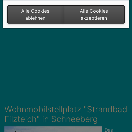
Nutzen Sie den Routenplaner von
https://www.google.com/maps
Alle Cookies
Alle Cookies
ablehnen
akzeptieren
Wohnmobilstellplatz "Strandbad
Filzteich" in Schneeberg
Das