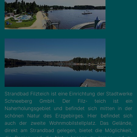
Strandbad Filzteich ist eine Einrichtung der Stadtwerke
Schneeberg GmbH. Der Filz- teich ist ein
Naherholungsgebiet und befindet sich mitten in der
schönen Natur des Erzgebirges. Hier befindet sich
auch der zweite Wohnmobilstellplatz. Das Gelände,
direkt am Strandbad gelegen, bietet die Möglichkeit,