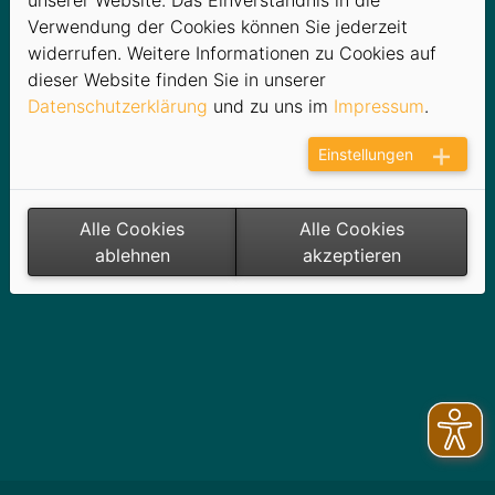
unserer Website. Das Einverständnis in die
Anschluss bis W wie Wartung von Strom-, Gas-,
Verwendung der Cookies können Sie jederzeit
Wärme- und Wasseranlagen.
widerrufen. Weitere Informationen zu Cookies auf
dieser Website finden Sie in unserer
Wir beraten Sie:
Datenschutzerklärung
und zu uns im
Impressum
.
Im Bereich Strom
Im Bereich Wasser / Wärme / Erdgas
Einstellungen
Weitere Dienstleistungen
Alle Cookies
Alle Cookies
ablehnen
akzeptieren