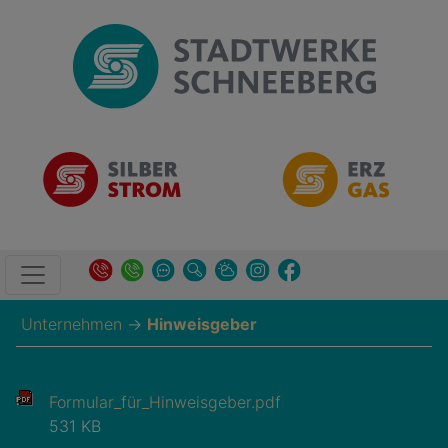
Unternehmen
→
Hinweisgeber
Formular_für_Hinweisgeber.pdf
531 KB