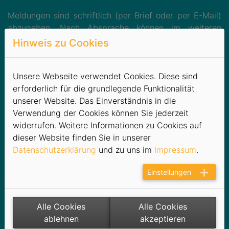
Meldungen sind schriftlich (per Brief oder per E-Mail)
abzugeben. Nach Absprache können im weiteren
Verfahren persönliche Vorsprachen bzw. Rücksprachen
Hinweis zu Cookies
erfolgen.
Anonyme Meldungen sind möglich.
Unsere Webseite verwendet Cookies. Diese sind
Briefe an die interne Meldestelle sind wie folgt zu
erforderlich für die grundlegende Funktionalität
adressieren:
unserer Website. Das Einverständnis in die
Verwendung der Cookies können Sie jederzeit
KES Kommunale Energiedienstleistungsgesellschaft
widerrufen. Weitere Informationen zu Cookies auf
Südsachsen mbH
dieser Website finden Sie in unserer
Interne Meldestelle - HinSchG
Datenschutzerklärung
und zu uns im
Impressum
.
Joseph-Haydn-Straße 5
08289 Schneeberg
Einstellungen
Eine Kennzeichnung mit „Vertraulich“ wird empfohlen.
Hinweis:
Alle Cookies
Alle Cookies
Zur Abgabe eines schriftlichen Hinweises haben Sie die
ablehnen
akzeptieren
Möglichkeit, den im Downloadbereich bereitgestellten