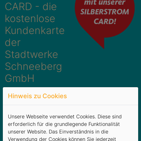
CARD - die
kostenlose
Kundenkarte
der
Stadtwerke
Schneeberg
GmbH
Für unsere Kunden bieten
Hinweis zu Cookies
wir als besonderes Bonbon
unsere kostenlose
Kundenkarte - die
Unsere Webseite verwendet Cookies. Diese sind
SILBERSTROM CARD
mit
erforderlich für die grundlegende Funktionalität
einer Vielzahl von
unserer Website. Das Einverständnis in die
Sparmöglichkeiten - z. B.
Verwendung der Cookies können Sie jederzeit