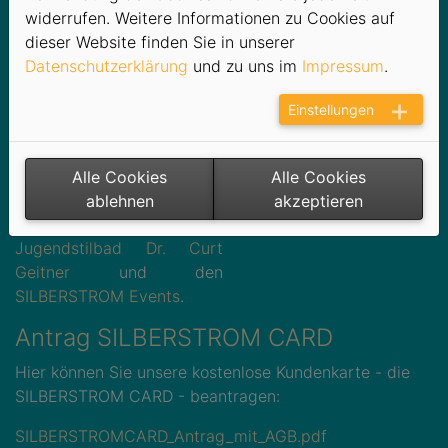
Rabatte bei ca. 100
widerrufen. Weitere Informationen zu Cookies auf
Partnerunternehmen in der
dieser Website finden Sie in unserer
Region sowie unseren
Datenschutzerklärung
und zu uns im
Impressum
.
eigenen Einrichtungen
Silberstromers FUNDORA
,
Einstellungen
einer der modernsten
Familien-Indoor-
Erlebniswelten
Alle Cookies
Alle Cookies
Deutschlands, sowie am
ablehnen
akzeptieren
Strandbad Filzteich
, dem
Jugendstilbad Dr. Curt
Geitner
und den
SILBERSTROM Events
.
Antrag SILBERSTROM CARD
Hier können Sie unsere kostenlose Kundenkarte - die
SILBERSTROM CARD - beantragen:
SILBERSTROMCARD_Antrag_mit_AGB.pdf