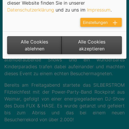
dieser Website finden Sie in unserer
und große Besucherinnen und Besucher.
Datenschutzerklärung
und zu uns im
Impressum
.
Mit einem drei Tage umfassenden
Einstellungen
Unterhaltungsprogramm setzte das traditionsreiche
Filzteichfest wieder einmal Maßstäbe in der regionalen
Eventlandschaft mit über 12.000 Besuchern. Damit
Alle Cookies
Alle Cookies
knüpfen die Stadtwerke an die Erfolgsreihe der
ablehnen
akzeptieren
vergangenen Jahre an. Musikalische Top-Acts,
atemberaubende Shows und ein wunderbares
Kinderparadies trafen dabei aufeinander und machten
dieses Event zu einem echten Besuchermagneten.
Bereits am Freitagabend startete das SILBERSTROM
Filzteichfest mit der Power-Party-Band Rockpirat aus
Weimar, gefolgt von einer energiegeladenen DJ-Show
des Duos FUX & HASE. Es wurde getanzt und gefeiert
bis zum Abriss und das bei einem neuen
Besucherrekord von über 2.000!