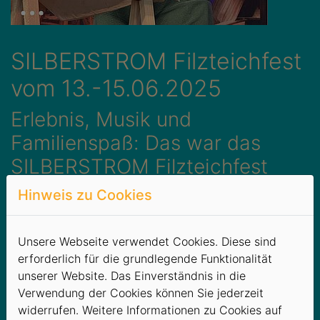
SILBERSTROM Filzteichfest
vom 13.-15.06.2025
Erlebnis, Musik und
Familienspaß: Das war das
SILBERSTROM Filzteichfest
2025!
Hinweis zu Cookies
Vom 13. bis 15. Juni verwandelte sich das Strandbad
Filzteich in Schneeberg erneut in einen Festplatz für die
Unsere Webseite verwendet Cookies. Diese sind
ganze Familie. Die Stadtwerke Schneeberg,
erforderlich für die grundlegende Funktionalität
Veranstalter des SILBERSTROM Filzteichfestes 2025,
unserer Website. Das Einverständnis in die
versprachen ein Wochenende der Extraklasse mit
Verwendung der Cookies können Sie jederzeit
einem hochkarätigen Programm, spektakulären
widerrufen. Weitere Informationen zu Cookies auf
Highlights und einem einzigartigen Angebot für kleine