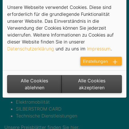
Energieversorgung aus einer Hand. Als
Unsere Webseite verwendet Cookies. Diese sind
Energiedienstleister verstehen wir es jedoch nicht nur
erforderlich für die grundlegende Funktionalität
als unsere Aufgabe, unsere Kunden sicher und
unserer Website. Das Einverständnis in die
preisgünstig mit Energie zu beliefern, sondern wir
Verwendung der Cookies können Sie jederzeit
helfen Ihnen auch, Ihren Energiehaushalt zu optimieren
widerrufen. Weitere Informationen zu Cookies auf
und aktiv Kosten zu senken.
dieser Website finden Sie in unserer
Datenschutzerklärung
und zu uns im
Impressum
.
Informieren Sie sich hier über unser vielseitiges
Angebot:
Einstellungen
SILBERSTROM
ERZGAS
Alle Cookies
Alle Cookies
Fernwärme
ablehnen
akzeptieren
Heizkostenabrechnung
Energieberatung
Elektromobilität
SILBERSTROM CARD
Technische Dienstleistungen
Unsere Preisblätter finden Sie
hier
.