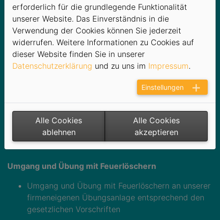
Notdienst und Personenbefreiung
erforderlich für die grundlegende Funktionalität
Nutzung der 24/7 Störmeldestelle zur
unserer Website. Das Einverständnis in die
Entgegennahmen, Dokumentation und
Verwendung der Cookies können Sie jederzeit
Weiterleitung von Störungsmeldungen
widerrufen. Weitere Informationen zu Cookies auf
dieser Website finden Sie in unserer
Datenschutzerklärung
und zu uns im
Impressum
.
Unterstützung beim Bau und Betrieb geschweißter
Einstellungen
Konstruktionen
Sichtprüfung und Beurteilung von Schweißnähten
Alle Cookies
Alle Cookies
Schweißen in Autogen, MAG, WIG,
ablehnen
akzeptieren
Lichtbogenhandschweißen
Umgang und Übung mit Feuerlöschern
Umgang und Übung mit Feuerlöschern an unserer
firmeneigenen Übungsanlage entsprechend den
gesetzlichen Vorschriften