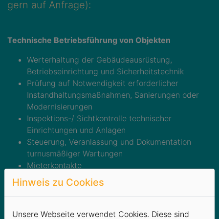
gern auf Anfrage):
Technische Betriebsführung von Objekten
Werterhaltung der Gebäudeausrüstung,
Betriebseinrichtung und Sicherheitstechnik
Prüfung auf Notwendigkeit erforderlicher
Instandhaltungsmaßnahmen, Sanierungen oder
Modernisierungen
Inspektions-/ Sichtkontrolle technischer
Einrichtungen und Anlagen
Steuerung, Veranlassung und Dokumentation
turnusmäßiger Wartungen
Mieterkontakte
Hinweis zu Cookies
Personenbefreiung an Aufzugsanlagen
Unsere Webseite verwendet Cookies. Diese sind