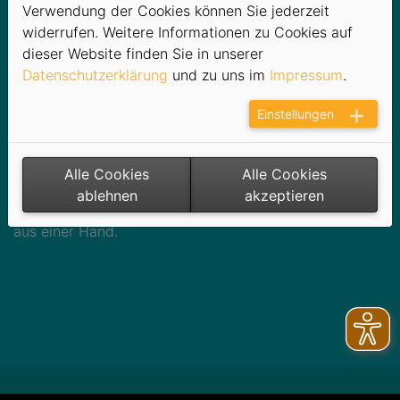
Hausverwalter und Großvermieter wichtige Bausteine
Verwendung der Cookies können Sie jederzeit
in der Zusammenarbeit – Optimierung und
widerrufen. Weitere Informationen zu Cookies auf
Vereinfachungen von Prozessen bringen Sie aber noch
dieser Website finden Sie in unserer
ein gutes Stück weiter und sparen Kosten und
Datenschutzerklärung
und zu uns im
Impressum
.
Ressourcen.
Einstellungen
Die Stadtwerke Schneeberg GmbH bietet verschiedene
Rahmenvereinbarungen an – auch langfristige 1:1
Eindeckungen sind selbstverständlich möglich. Egal ob
Alle Cookies
Alle Cookies
Strom, Erdgas, Energieausweise oder
ablehnen
akzeptieren
Heizkostenabrechnung, bei uns bekommen Sie alles
aus einer Hand.