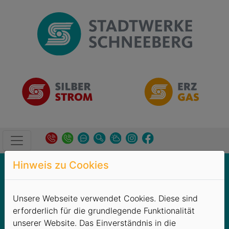
Hinweis zu Cookies
Produkte
→
ERZGAS
→
Hausverwaltungen
ERZGAS-Hausverwaltungen
Unsere Webseite verwendet Cookies. Diese sind
erforderlich für die grundlegende Funktionalität
Kurze Wege und Vertrauen sind für unsere
unserer Website. Das Einverständnis in die