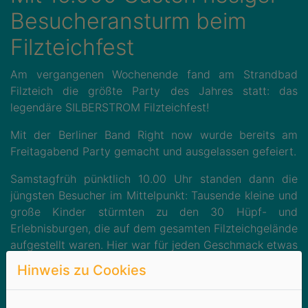
Besucheransturm beim
Filzteichfest
Am vergangenen Wochenende fand am Strandbad
Filzteich die größte Party des Jahres statt: das
legendäre SILBERSTROM Filzteichfest!
Mit der Berliner Band Right now wurde bereits am
Freitagabend Party gemacht und ausgelassen gefeiert.
Samstagfrüh pünktlich 10.00 Uhr standen dann die
jüngsten Besucher im Mittelpunkt: Tausende kleine und
große Kinder stürmten zu den 30 Hüpf- und
Erlebnisburgen, die auf dem gesamten Filzteichgelände
aufgestellt waren. Hier war für jeden Geschmack etwas
dabei: ein großes Piratenschiff für alle furchtlosen
Hinweis zu Cookies
Piraten, Klettertürme für alle „Bergsteiger“,
Riesenrutschen für Wagemutige, verschiedene