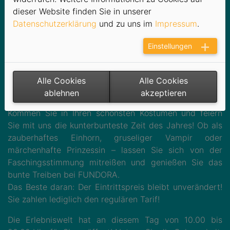
Abenteurer ihr detektivisches Talent unter Beweis
dieser Website finden Sie in unserer
stellen und dabei den geheimen Schatz entdecken. Auf
Datenschutzerklärung
und zu uns im
Impressum
.
dem Weg erwarten sie tolle Überraschungen und
spannende Rätsel.
Einstellungen
Natürlich darf auch das Glücksrad nicht fehlen,
welches fantastische Preise bereithält – hier hat jeder
Alle Cookies
Alle Cookies
die Chance auf einen tollen Gewinn, der den Tag noch
ablehnen
akzeptieren
unvergesslicher macht!
Kommen Sie in Ihren schönsten Kostümen und feiern
Sie mit uns die kunterbunteste Zeit des Jahres! Ob als
zauberhaftes Einhorn, gruseliger Vampir oder
märchenhafte Prinzessin – lassen Sie sich von der
Faschingsstimmung mitreißen und genießen Sie das
bunte Treiben bei FUNDORA.
Das Beste daran: Der Eintrittspreis bleibt unverändert!
Sie zahlen lediglich den regulären Tarif!
Die Erlebniswelt hat an diesem Tag von 10.00 bis