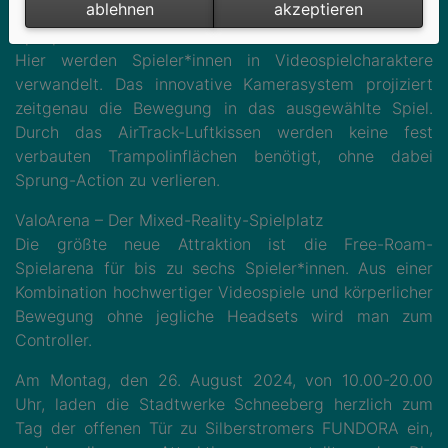
ablehnen
akzeptieren
ValoJump – Die interaktive Mixed-Reality-Trampolin-
Spielplattform
Hier werden Spieler*innen in Videospielcharaktere
verwandelt. Das innovative Kamerasystem projiziert
zeitgenau die Bewegung in das ausgewählte Spiel.
Durch das AirTrack-Luftkissen werden keine fest
verbauten Trampolinflächen benötigt, ohne dabei
Sprung-Action zu verlieren.
ValoArena – Der Mixed-Reality-Spielplatz
Die größte neue Attraktion ist die Free-Roam-
Spielarena für bis zu sechs Spieler*innen. Aus einer
Kombination hochwertiger Videospiele und körperlicher
Bewegung ohne jegliche Headsets wird man zum
Controller.
Am Montag, den 26. August 2024, von 10.00-20.00
Uhr, laden die Stadtwerke Schneeberg herzlich zum
Tag der offenen Tür zu Silberstromers FUNDORA ein,