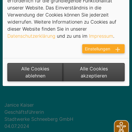
erforderlich für die grundlegende Funktionalität
nach Rückgang der
unserer Website. Das Einverständnis in die
Verwendung der Cookies können Sie jederzeit
Blaualgenkonzentration
widerrufen. Weitere Informationen zu Cookies auf
dieser Website finden Sie in unserer
Der Filzteich ist ab sofort wieder für die Öffentlichkeit
Datenschutzerklärung
und zu uns im
Impressum
.
freigegeben. Das Gesundheitsamt hat bestätigt, dass
die Konzentration der Blaualgen im Wasser signifikant
Einstellungen
zurückgegangen ist und keine gesundheitliche Gefahr
mehr besteht.
Die Stadtwerke Schneeberg bedanken sich bei allen
Alle Cookies
Alle Cookies
Badegästen für ihre Geduld und ihr Verständnis
ablehnen
akzeptieren
während der vorübergehenden Sperrung.
Janice Kaiser
Geschäftsführerin
Stadtwerke Schneeberg GmbH
04.07.2024