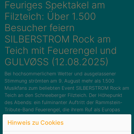
Feuriges Spektakel am
Filzteich: Über 1.500
Besucher feiern
SILBERSTROM Rock am
Teich mit Feuerengel und
GULVØSS (12.08.2025)
Bei hochsommerlichem Wetter und ausgelassener
Stimmung strömten am 9. August mehr als 1.500
Musikfans zum beliebten Event SILBERSTROM Rock am
Teich an den Schneeberger Filzteich. Der Höhepunkt
des Abends: ein fulminanter Auftritt der Rammstein-
Tribute-Band Feuerengel, die ihrem Ruf als Europas
beste Tribute-Band mehr als gerecht wurden.
Hinweis zu Cookies
Mit beeindruckender Pyrotechnik, gewaltigem Sound