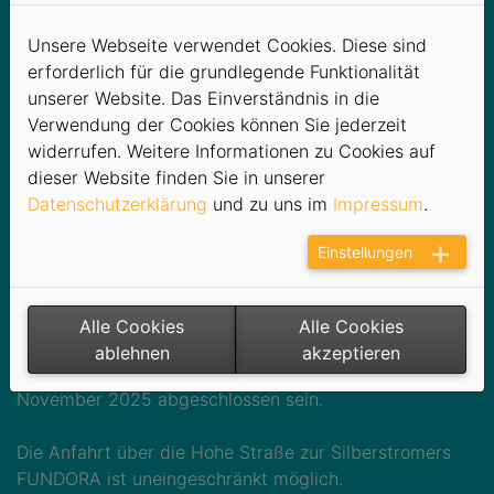
Havariebeseitigung
Unsere Webseite verwendet Cookies. Diese sind
Filzteichstraße - Update
erforderlich für die grundlegende Funktionalität
unserer Website. Das Einverständnis in die
(24.10.2025)
Verwendung der Cookies können Sie jederzeit
widerrufen. Weitere Informationen zu Cookies auf
Die Arbeiten an der Versorgungsstelle August-Bebel-
dieser Website finden Sie in unserer
Straße / Filzteichstraße, die aufgrund einer Leckage
Datenschutzerklärung
und zu uns im
Impressum
.
notwendig wurden, dauern weiterhin an. Ursprünglich
war geplant, die Baumaßnahmen innerhalb eines
Einstellungen
kürzeren Zeitraums abzuschließen.
Aufgrund unerwarteter technischer Schwierigkeiten
Alle Cookies
Alle Cookies
sowie der örtlichen Gegebenheiten verzögern sich die
ablehnen
akzeptieren
Arbeiten jedoch und werden voraussichtlich bis zum 14.
November 2025 abgeschlossen sein.
Die Anfahrt über die Hohe Straße zur Silberstromers
FUNDORA ist uneingeschränkt möglich.