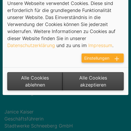
Unsere Webseite verwendet Cookies. Diese sind
möglich
erforderlich für die grundlegende Funktionalität
unserer Website. Das Einverständnis in die
Heute gab das Gesundheitsamt Entwarnung: Der
Verwendung der Cookies können Sie jederzeit
Badebetrieb am Strandbad Filzteich in Schneeberg
widerrufen. Weitere Informationen zu Cookies auf
kann ab sofort wieder aufgenommen werden.
dieser Website finden Sie in unserer
Datenschutzerklärung
und zu uns im
Impressum
.
Der in den vergangenen Wochen aufgetretene
Blaualgenbefall ist rückläufig. Nach erneuerter
Einstellungen
Beprobung durch das hiesige Gesundheitsamt ist ein
Baden in einer der ältesten Talsperren Sachsens daher
ohne Einschränkungen wieder möglich.
Alle Cookies
Alle Cookies
ablehnen
akzeptieren
Das Strandbad Filzteich ist für Badegäste bis zum
15.09.2023 geöffnet.
Janice Kaiser
Geschäftsführerin
Stadtwerke Schneeberg GmbH