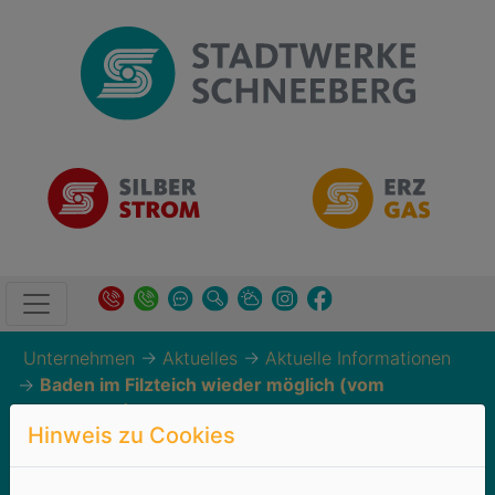
Unternehmen
→
Aktuelles
→
Aktuelle Informationen
→
Baden im Filzteich wieder möglich (vom
30.08.2023)
Hinweis zu Cookies
Baden im Filzteich wieder