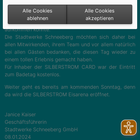
es einiges zu sehen und Biene mit ihrem Glücksrad, mit
Alle Cookies
Alle Cookies
Wasserbomben und verschiedenen Aktionen sorgte am
ablehnen
akzeptieren
Beckenrand dafür, dass auch dort keine Langeweile
aufkommen konnte.
Die Stadtwerke Schneeberg möchten sich daher bei
allen Mitwirkenden, ihrem Team und vor allem natürlich
bei allen Gästen bedanken, die diesen Tag wieder zu
einem tollen Erlebnis gemacht haben.
Für Inhaber der SILBERSTROM CARD war der Eintritt
zum Badetag kostenlos.
Weiter geht es bereits am kommenden Sonntag, denn
da wird die SILBERSTROM Eisarena eröffnet.
Janice Kaiser
Geschäftsführerin
Stadtwerke Schneeberg GmbH
08.01.2024