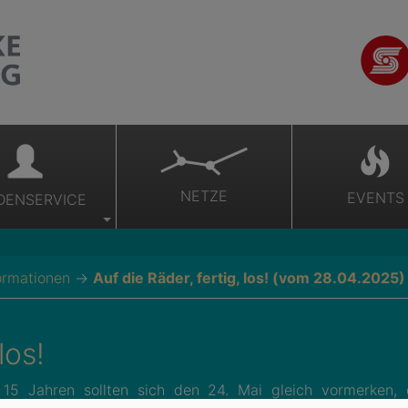
NETZE
EVENTS
DENSERVICE
formationen
→
Auf die Räder, fertig, los! (vom 28.04.2025)
los!
 15 Jahren sollten sich den 24. Mai gleich vormerken,