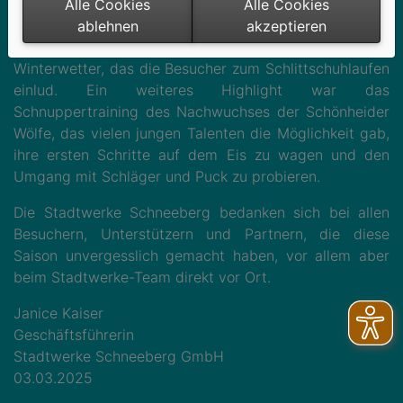
Die Eisarena war täglich bis in die Abendstunden
Alle Cookies
Alle Cookies
geöffnet und erfreute sich besonders an den
ablehnen
akzeptieren
Wochenenden großer Beliebtheit – oft bei herrlichem
Winterwetter, das die Besucher zum Schlittschuhlaufen
einlud. Ein weiteres Highlight war das
Schnuppertraining des Nachwuchses der Schönheider
Wölfe, das vielen jungen Talenten die Möglichkeit gab,
ihre ersten Schritte auf dem Eis zu wagen und den
Umgang mit Schläger und Puck zu probieren.
Die Stadtwerke Schneeberg bedanken sich bei allen
Besuchern, Unterstützern und Partnern, die diese
Saison unvergesslich gemacht haben, vor allem aber
beim Stadtwerke-Team direkt vor Ort.
Janice Kaiser
Geschäftsführerin
Stadtwerke Schneeberg GmbH
03.03.2025