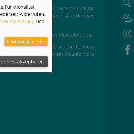
e Funktionalität
pe, die sich durch Schneebergs gemütliche
ederzeit widerrufen.
nd Jungen starten je nach Altersklassen
schutzerklärung
und
sfüllen und bei den Stadtwerken abgeben.
Einstellungen
en schnellsten Radsportlern gehörte, muss
 unter allen Teilnehmern ein Mountainbike
Cookies akzeptieren
.