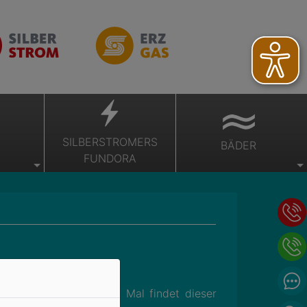
SILBERSTROMERS
BÄDER
FUNDORA
rmer“. Bereits zum 21. Mal findet dieser