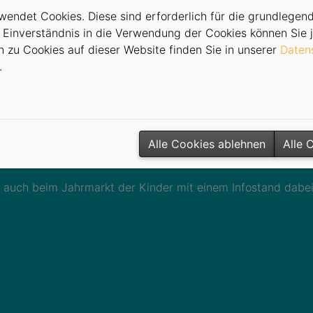
ahrmarktes der Kinder statt.
endet Cookies. Diese sind erforderlich für die grundlegend
ersklassen 7-15 können sich der ca. 900 m langen Bergetap
 Einverständnis in die Verwendung der Cookies können Sie j
10.00 Uhr auf der Ringstraße / Ecke Greifberg; Mädchen u
n zu Cookies auf dieser Website finden Sie in unserer
Daten
.
rklärung der Eltern ab sofort möglich! Bitte vollständig au
e der Silberstromers FUNDORA. Und wer diesmal nicht zu d
g 13.00 Uhr auf dem Schneeberger Markt wird anschließend
Alle Cookies ablehnen
Alle 
 auch beim Jahrmarkt der Kinder mit einem Infostand dabei