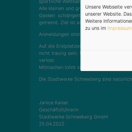
sportliche Wettkampf im Rahmen des 24. J
Unsere Webseite verw
Alle kleinen und großen Sportler der Alt
unserer Website. Das
Gassen schlängelt, stellen. Start ist 
Weitere Informatione
getrennt. Ziel ist am Kirchplatz.
zu uns im
Impressum
Anmeldungen sind mit der Einverständnise
Auf die Erstplatzierten warten Gutschein
nicht traurig sein: Nach der Siegerehrun
verlost.
Mitmachen lohnt sich also in jedem Fall!
Die Stadtwerke Schneeberg sind natürlich
Janice Kaiser
Geschäftsführerin
Stadtwerke Schneeberg GmbH
25.04.2022